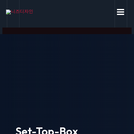
콘
MAIN
텐
MEN
츠
로
건
너
뛰
기
Set-Top-Box