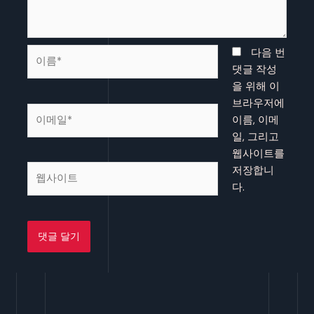
이
다음 번
름
댓글 작성
*
을 위해 이
브라우저에
이
이름, 이메
메
일, 그리고
일
웹사이트를
*
웹
저장합니
사
다.
이
트