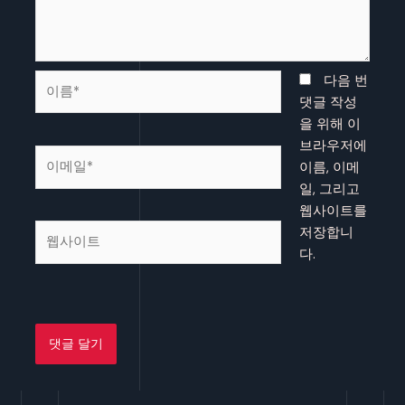
이
다음 번
름
댓글 작성
*
을 위해 이
브라우저에
이
이름, 이메
메
일, 그리고
일
웹사이트를
*
웹
저장합니
사
다.
이
트