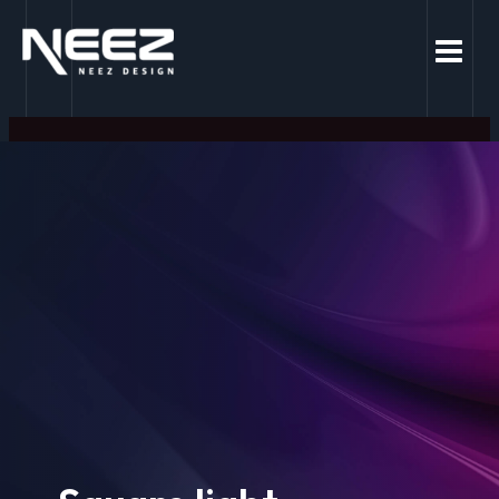
콘
MAIN
텐
MEN
츠
로
건
너
뛰
기