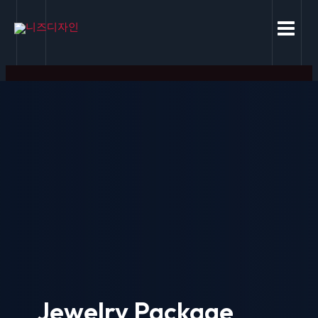
콘
MAIN
텐
MEN
츠
로
건
너
뛰
기
Jewelry Package