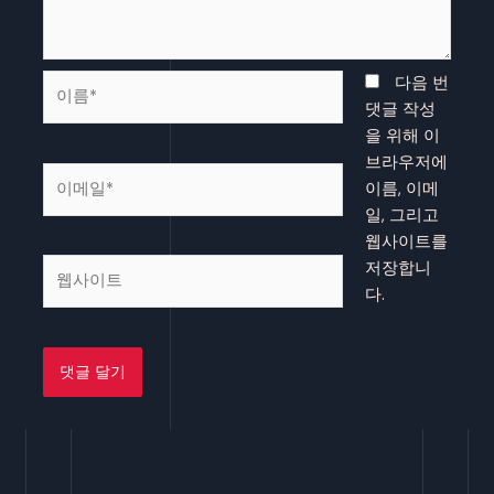
이
다음 번
름
댓글 작성
*
을 위해 이
브라우저에
이
이름, 이메
메
일, 그리고
일
웹사이트를
*
웹
저장합니
사
다.
이
트